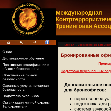
Международная
Контртеррористич
Тренинговая Ассо
Главная
→
Бронированные автомоби
О нас
Бронированные оф
Дистанционное обучение
Преиму
Повышение квалификации в
области безопасности
Подготовка персональных во
Обеспечение личной
безопасности
Дополнительное осн
Охранные услуги, пожарная
безопасность
для бронеофисов:
Подготовка охраников
переговорное ус
Организация личной охраны
подготовка для 
Телохранители
система звуковой