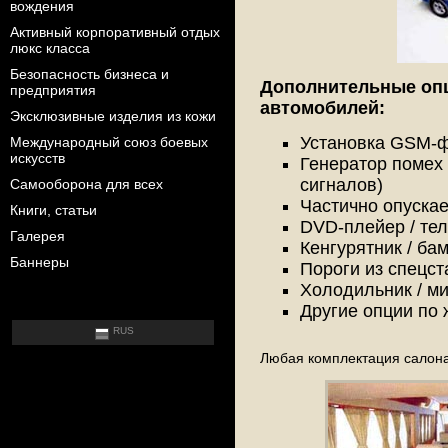
вождения
Активный корпоративный отдых
люкс класса
Безопасность бизнеса и
Дополнительные оп
предприятия
автомобилей:
Эксклюзивные изделия из кожи
Установка GSM-
Международный союз боевых
искусств
Генератор поме
сигналов)
Самооборона для всех
Частично опуска
Книги, статьи
DVD-плейер / те
Галерея
Кенгурятник / ба
Баннеры
Пороги из спецст
Холодильник / м
Другие опции по 
RUS
Любая комплектация салон