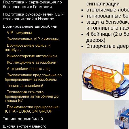
Подготовка и сертификация по
сигнализации
безопасности в Германии
отопляемые лобо
Подготовка руководителей СБ и
тонированные бо
телохранителей в Израиле
защита бензобака
Бронированные автомобили
и топливного нас
VIP-лимузины
4 бойницы (2 в б
Эксклюзивные VIP лимузины
дверях)
Бронированные офисы и
Створчатые двер
автобусы
Инкассаторские автомобили
Коллекционные автомобили
Автомобили первых лиц
Эксклюзивное предложение по
бронированным автомобилям
Тюнинг автомобилей
Технология скрытого
бронирования автомобилей до
класса В7
Преимущества бронирования
ICTTA - EURACOM GROUP
Тюнинг автомобилей
Школа экстремального