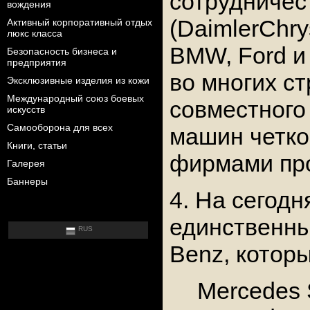
сотрудничес
вождения
(DaimlerChrys
Активный корпоративный отдых
люкс класса
BMW, Ford и 
Безопасность бизнеса и
предприятия
во многих с
Эксклюзивные изделия из кожи
Международный союз боевых
совместного
искусств
Самооборона для всех
машин четко
Книги, статьи
фирмами пр
Галерея
Баннеры
4. На сего
единственны
RUS
Benz, котор
Mercedes 