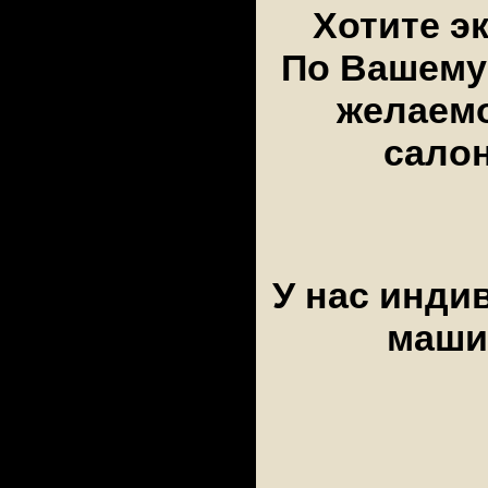
Хотите э
По Вашему
желаемо
салон
У нас инди
машин