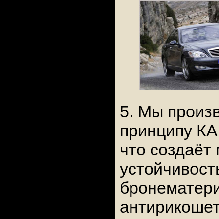
5. Мы произ
принципу 
что создаёт
устойчивость
бронематери
антирикоше