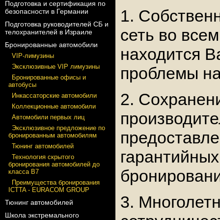
Подготовка и сертификация по
1. Собствен
безопасности в Германии
Подготовка руководителей СБ и
сеть во всем
телохранителей в Израиле
Бронированные автомобили
находится В
VIP-лимузины
Эксклюзивные VIP лимузины
проблемы на
Бронированные офисы и
автобусы
2. Сохранен
Инкассаторские автомобили
Коллекционные автомобили
производите
Автомобили первых лиц
Эксклюзивное предложение по
предоставле
бронированным автомобилям
Тюнинг автомобилей
гарантийных
Технология скрытого
бронирования автомобилей до
бронировани
класса В7
Преимущества бронирования
ICTTA - EURACOM GROUP
3. Многолетн
Тюнинг автомобилей
Школа экстремального