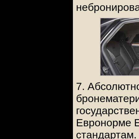
небронирова
7. Абсолютн
бронематер
государстве
Евронорме E
стандартам.