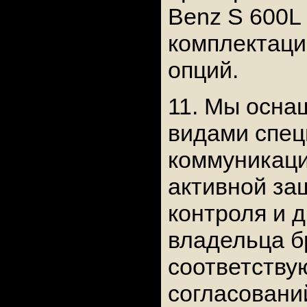
Benz S 600L
комплектаци
опций.
11. Мы осн
видами спец
коммуникаци
активной за
контроля и д
владельца 
соответству
согласовани