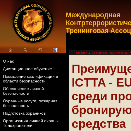
Международная
Контртеррористич
Тренинговая Ассо
Главная
→
Бронированные автомоби
О нас
Преимуще
Дистанционное обучение
Повышение квалификации в
ICTTA - 
области безопасности
Обеспечение личной
среди пр
безопасности
Охранные услуги, пожарная
бронирую
безопасность
Подготовка охраников
средства
Организация личной охраны
Телохранители