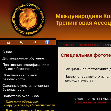
Международная Ко
Тренинговая Ассо
Главная
→
Подготовка охраны
→ Спец
О нас
Специальная фототе
Дистанционное обучение
Повышение квалификации в
области безопасности
Специальная фототехника д
Обеспечение личной
Навыки оперативного испол
безопасности
законодательства).
Охранные услуги, пожарная
безопасность
Подготовка охраников
© 2001 — 2026 НП «МКТА
Категории обучаемых
Правовая информация
сотрудников служб безопасности
Блок теоретической подготовки