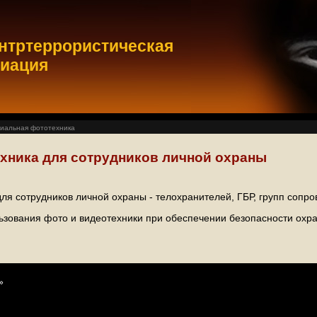
нтртеррористическая
циация
иальная фототехника
хника для сотрудников личной охраны
ля сотрудников личной охраны - телохранителей, ГБР, групп сопр
ьзования фото и видеотехники при обеспечении безопасности охр
»