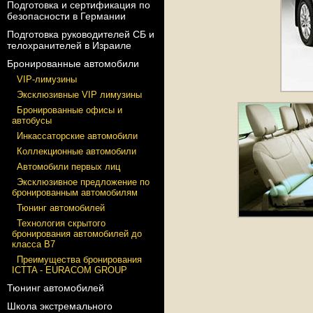
Подготовка и сертификация по
безопасности в Германии
Подготовка руководителей СБ и
телохранителей в Израиле
Бронированные автомобили
VIP-лимузины
Эксклюзивные VIP лимузины
Бронированные офисы и
автобусы
Инкассаторские автомобили
Коллекционные автомобили
Автомобили первых лиц
Эксклюзивное предложение по
бронированным автомобилям
Тюнинг автомобилей
Технология скрытого
бронирования автомобилей до
класса В7
Преимущества бронирования
ICTTA - EURACOM GROUP
Тюнинг автомобилей
Школа экстремального