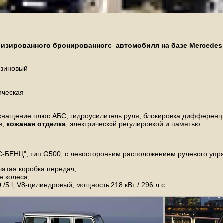
изированного бронированного автомобиля на базе Mercedes 
ензиновый
ическая
снащение плюс АБС, гидроусилитель руля, блокировка дифференци
в,
кожаная отделка
, электрической регулировкой и памятью
БЕНЦ", тип G500, с левосторонним расположением рулевого управ
чатая коробка передач,
е колеса;
 /5 l, V8-цилиндровый, мощность 218 кВт / 296 л.с.