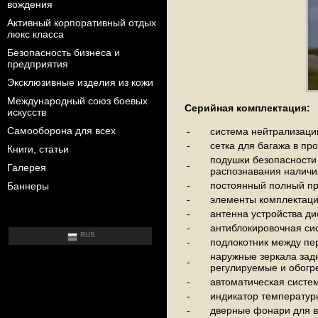
вождения
Активный корпоративный отдых
люкс класса
Безопасность бизнеса и
предприятия
Эксклюзивные изделия из кожи
Международный союз боевых
Серийная комплектация:
искусств
Самооборона для всех
-
система нейтрализаци
-
сетка для багажа в пр
Книги, статьи
подушки безопасности 
-
Галерея
распознавания наличия
-
постоянный полный п
Баннеры
-
элементы комплектаци
-
антенна устройства ди
-
антиблокировочная си
RUS
-
подлокотник между пе
наружные зеркала задн
-
регулируемые и обогр
-
автоматическая систем
-
индикатор температур
-
дверные фонари для в