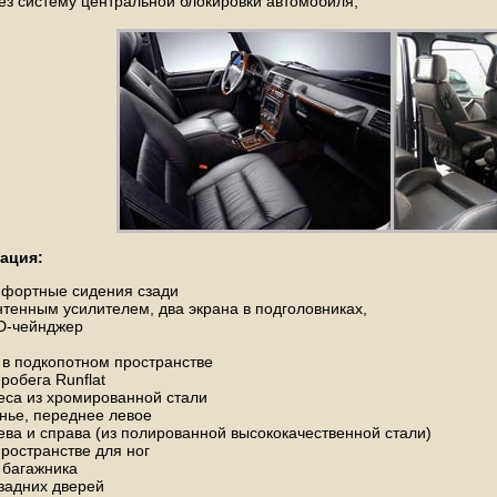
ез систему центральной блокировки автомобиля,
ация:
фортные сидения сзади
нтенным усилителем, два экрана в подголовниках,
D-чейнджер
в подкопотном пространстве
робега Runflat
еса из хромированной стали
нье, переднее левое
ева и справа (из полированной высококачественной стали)
пространстве для ног
 багажника
задних дверей