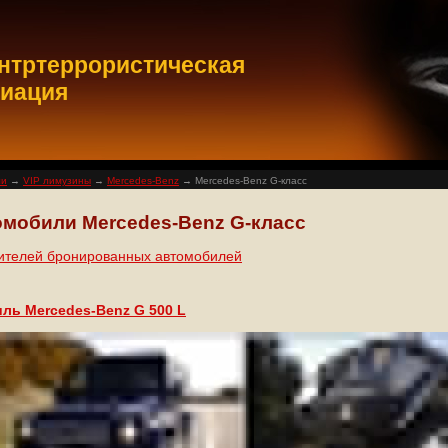
нтртеррористическая
циация
ли
→
VIP лимузины
→
Mercedes-Benz
→ Mercedes-Benz G-класс
мобили Mercedes-Benz G-класс
дителей бронированных автомобилей
ь Mercedes-Benz G 500 L