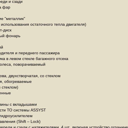
еди и сзади
а фар
ие "металлик"
использования остаточного тепла двигателя)
т-диск
ный фонарь
ий
одителя и переднего пассажира
ка в левом стекле багажного отсека
колеса, поворачиваемый
ова, двухстворчатая, со стеклом
я, обогреваемые
 стеклом)
енные
вины с вкладышами
ости ТО системы ASSYST
 гидроусилителем
вления (Shift – Lock)
ереди и сзади с натяжителями, 4 шт., включая устройство ограни