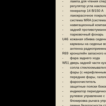
-
лампа для чтения спер
-
регулятор угла наклон
-
генератор 14 В/150 A
-
лакокрасочное покрыт
-
система MRA (система 
-
навигационный компак
-
задний противотуман
-
парковочный фонарь
U46
кожаная обивка сиден
-
карманы на сиденье в
-
антенна радиоприемни
R69
кронштейн запасного 
-
фара заднего хода
W51
дверь задней части куз
-
сопла стеклоомывател
-
фары (c нерифленным
-
передние фары, галог
-
фароочиститель
-
защитные пояски боко
-
индикатор периодичн
-
рулевое управление с
-
блокировка рычага упра
-
ремни безопасности сп