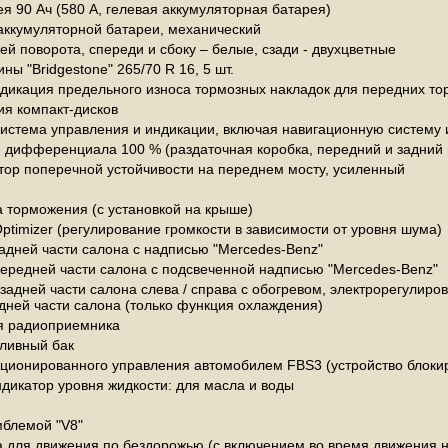
я 90 Ач (580 A, гелевая аккумуляторная батарея)
аккумуляторной батареи, механический
ей поворота, спереди и сбоку – белые, сзади - двухцветные
 "Bridgestone" 265/70 R 16, 5 шт.
дикация предельного износа тормозных накладок для передних то
ия компакт-дисков
стема управления и индикации, включая навигационную систему
 дифференциала 100 % (раздаточная коробка, передний и задний
тор поперечной устойчивости на переднем мосту, усиленный
 торможения (с установкой на крыше)
timizer (регулирование громкости в зависимости от уровня шума)
задней части салона с надписью "Mercedes-Benz"
передней части салона с подсвеченной надписью "Mercedes-Benz"
задней части салона слева / справа с обогревом, электрорегулиро
дней части салона (только функция охлаждения)
я радиоприемника
ливный бак
кционированного управления автомобилем FBS3 (устройство блокир
дикатор уровня жидкости: для масла и воды
мблемой "V8"
для движения по бездорожью (с включением во время движения н