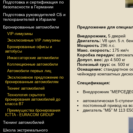
Подготовка и сертификация по
безопасности в Германии
Подготовка руководителей СБ и
телохранителей в Израиле
Бронированные автомобили
Предложение для специал
VIP-лимузины
Внедорожник,
5 дверей
Эксклюзивные VIP лимузины
Двигатель:
V8 цил. 5 л. б
Мощность
296 л.с.
Бронированные офисы и
Макс. скорость:
175 км/ч
автобусы
Коробка передач:
автомат
Инкассаторские автомобили
Допуст. вес:
до 4.500 кг
Коллекционные автомобили
Полезный груз:
ок. 500 кг
Оснащение:
стандартное о
Автомобили первых лиц
чейнждер компактных диско
Эксклюзивное предложение по
бронированным автомобилям
Спецификация:
Тюнинг автомобилей
Внедорожник "МЕРСЕДЕС-
Технология скрытого
бронирования автомобилей до
автоматическая 5-ступен
класса В7
постоянный привод на вс
двигатель "МБ" M 113 E50
Преимущества бронирования
ICTTA - EURACOM GROUP
Тюнинг автомобилей
Школа экстремального