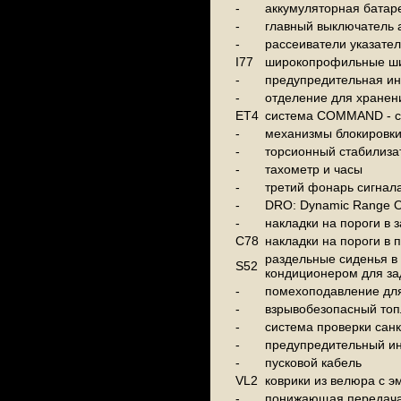
-
аккумуляторная батаре
-
главный выключатель 
-
рассеиватели указател
I77
широкопрофильные шины
-
предупредительная ин
-
отделение для хранен
ET4
система COMMAND - си
-
механизмы блокировки
-
торсионный стабилиза
-
тахометр и часы
-
третий фонарь сигнала
-
DRO: Dynamic Range Op
-
накладки на пороги в 
C78
накладки на пороги в 
раздельные сиденья в 
S52
кондиционером для за
-
помехоподавление дл
-
взрывобезопасный топ
-
система проверки сан
-
предупредительный ин
-
пусковой кабель
VL2
коврики из велюра с э
-
понижающая передача 