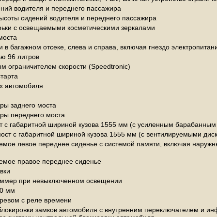
ений водителя и переднего пассажира
высоты сидений водителя и переднего пассажира
рьки с освещаемыми косметическими зеркалами
моста
 в багажном отсеке, слева и справа, включая гнездо электропитан
ью 96 литров
м ограничителем скорости (Speedtronic)
старта
ах автомобиля
ры заднего моста
ры переднего моста
т с габаритной шириной кузова 1555 мм (с усиленным барабанны
ост с габаритной шириной кузова 1555 мм (с вентилируемыми ди
емое левое переднее сиденье с системой памяти, включая наружны
уемое правое переднее сиденье
вки
уммер при невыключенном освещении
00 мм
гревом с реле времени
блокировки замков автомобиля с внутренним переключателем и и