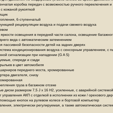
пенчатая коробка передач с возможностью ручного переключения 
 с кожаной рукояткой
ящик
топления, 6-ступенчатый
ункцией рециркуляции воздуха и подачи свежего воздуха
ревом
 яркости освещения в передней части салона, освещение багажног
аднего вида с автоматическим затемнением
я пассивной безопасности детей на задних дверях
истема кондиционирования воздуха с сенсорным управлением, с
жной сигнализации при нападении (G A S)
уемые, спереди и сзади
рыльев в цвет автомобиля
шарниров переднего моста, хромированные
ртера двигателя, снизу
ромированная
епления груза в багажном отсеке
е диски размером 7,5 J x 16 H2, усиленные, с аварийной системой
г управления АКП с отделкой в исполнении из кожи / орехового де
 помощью кнопок на рулевом колесе и бортовой компьютер
вления, электрически регулируемая, а также автоматическая сист