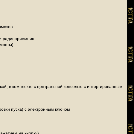
рмозов
 и радиоприемник
 мосты)
вкой, в комплекте с центральной консолью с интергированным
овки пуска) с электронным ключом
ажатием на кнопку)