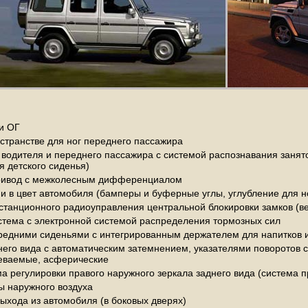
и ОГ
остранстве для ног переднего пассажира
водителя и переднего пассажира с системой распознавания занят
 детского сиденья)
ривод с межколесным дифференциалом
и в цвет автомобиля (бамперы и буферные углы, углубление для 
станционного радиоуправления центральной блокировки замков (ве
стема с электронной системой распределения тормозных сил
редними сиденьями с интегрированным держателем для напитков 
его вида с автоматическим затемнением, указателями поворотов с
еваемые, асферические
а регулировки правого наружного зеркала заднего вида (система 
ы наружного воздуха
ыхода из автомобиля (в боковых дверях)