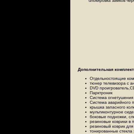
блокировка замков чер
Дополнительная комплект
Отдельностоящие ком
тюнер телевизора с а
DVD проигрователь,C
Парктроник
Система огнетушения 
Система аварийного п
крышка запасного кол
мультиконтурное сиде
боковые подножки, сл
резиновые коврики в 
резиновый коврик для
тонированные стекла 