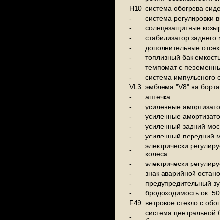
H10
система обогрева сид
-
система регулировки 
-
солнцезащитные козы
-
стабилизатор заднего 
-
дополнительные отсеки
-
топливный бак емкост
-
темпомат с переменны
-
система импульсного 
VL3
эмблема "V8" на борт
-
аптечка
-
усиленные амортизато
-
усиленные амортизато
-
усиленный задний мос
-
усиленный передний м
электрически регулиру
-
колеса
-
электрически регулир
-
знак аварийной остано
-
предупредительный з
-
бродоходимость ок. 5
F49
ветровое стекло с обо
система центральной 
-