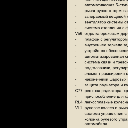
-
автоматическая 5-сту
-
рычаг ручного тормоза
-
запираемый вещевой 
-
вентилятор системы о
-
система отопления с ф
V56
отделка ореховым де
-
плафон с регулятором
-
внутреннее зеркало з
-
устройство обеспечени
-
автоматизированная с
-
система связи и трево
-
подголовники, регулир
-
элемент расширения к
-
наконечники шаровых 
-
защита радиатора и ка
C77
решетка радиатора, х
-
приспособление для кр
RL4
легкосплавные колесны
VL1
рулевое колесо и рыча
-
система управления с
колонка рулевого упра
-
автомобиля